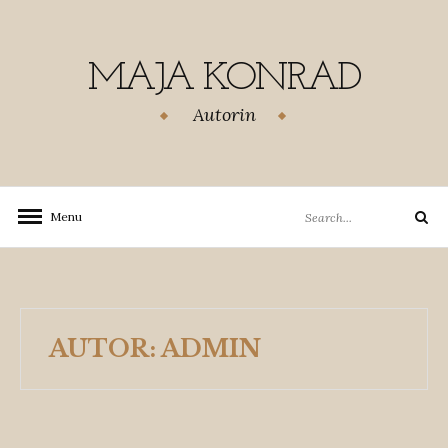
Skip
to
content
MAJA KONRAD
Autorin
Search
Menu
Search
for:
AUTOR:
ADMIN