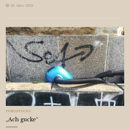
29. März 2023
CATEGORIES
FUNDSTÜCKE
„Ach gucke“