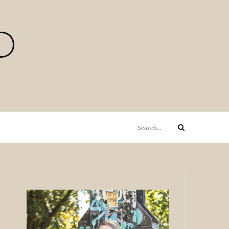
D
Search
Search
for: