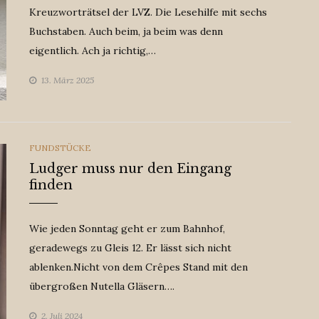
Kreuzworträtsel der LVZ. Die Lesehilfe mit sechs
Buchstaben. Auch beim, ja beim was denn
eigentlich. Ach ja richtig,…
13. März 2025
CATEGORIES
FUNDSTÜCKE
Ludger muss nur den Eingang
finden
Wie jeden Sonntag geht er zum Bahnhof,
geradewegs zu Gleis 12. Er lässt sich nicht
ablenken.Nicht von dem Crêpes Stand mit den
übergroßen Nutella Gläsern….
2. Juli 2024