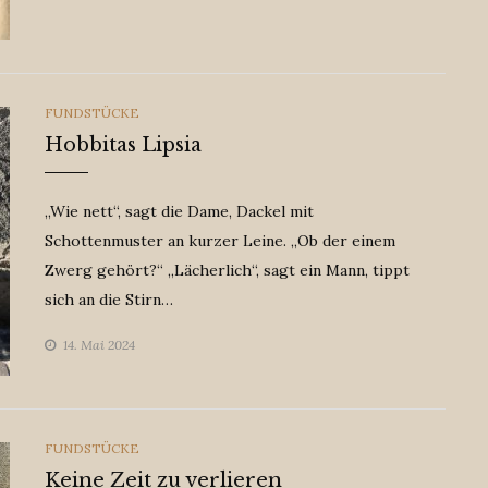
CATEGORIES
FUNDSTÜCKE
Hobbitas Lipsia
„Wie nett“, sagt die Dame, Dackel mit
Schottenmuster an kurzer Leine. „Ob der einem
Zwerg gehört?“ „Lächerlich“, sagt ein Mann, tippt
sich an die Stirn…
14. Mai 2024
CATEGORIES
FUNDSTÜCKE
Keine Zeit zu verlieren