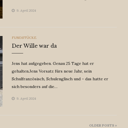
9. April 2024
CATEGORIES
FUNDSTÜCKE
Der Wille war da
Jens hat aufgegeben. Genau 25 Tage hat er
gehalten.Jens Vorsatz fürs neue Jahr, sein
Schulfranzösisch, Schulenglisch und – das hatte er
sich besonders auf die…
9. April 2024
OLDER POSTS »